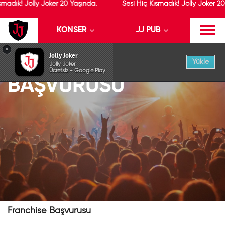
smadık! Jolly Joker 20 Yaşında.
Sesi Hiç Kısmadık! Jolly Joker 20
KONSER
JJ PUB
ANASAYFA
JJ - FRANCHISE
×
Jolly Joker
FRANCHİSE
Yükle
Jolly Joker
Ücretsiz - Google Play
BAŞVURUSU
Franchise Başvurusu