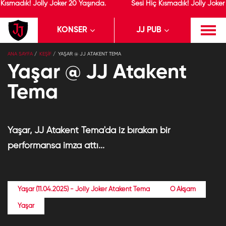
 Kısmadık! Jolly Joker 20 Yaşında.
Sesi Hiç Kısmadık! Jolly Joker
KONSER
JJ PUB
×
ANA SAYFA
KEŞİF
YAŞAR @ JJ ATAKENT TEMA
Jolly Joker
Yükle
Jolly Joker
Yaşar @ JJ Atakent
Ücretsiz - Google Play
Tema
Yaşar, JJ Atakent Tema'da iz bırakan bir
performansa imza attı...
Yaşar (11.04.2025) - Jolly Joker Atakent Tema
O Akşam
Yaşar