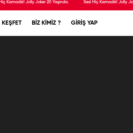
Hiç Kısmadık! Jolly Joker 20 Yaşında.
Sesi Hiç Kısmadık! Jolly Jo
KEŞFET
BİZ KİMİZ ?
GİRİŞ YAP