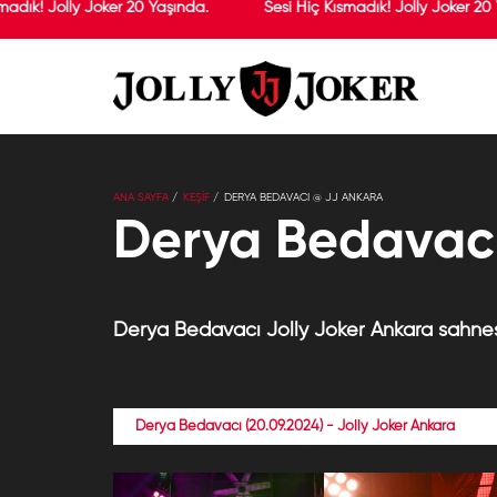
madık! Jolly Joker 20 Yaşında.
Sesi Hiç Kısmadık! Jolly Joker 20 
ANA SAYFA
KEŞİF
DERYA BEDAVACI @ JJ ANKARA
Derya Bedavacı
Derya Bedavacı Jolly Joker Ankara sahnes
Derya Bedavacı (20.09.2024) - Jolly Joker Ankara