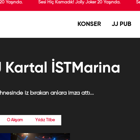
 20 Yaşında.
Sesi Hiç Kısmadık! Jolly Joker 20 Yaşında.
Se
KONSER
JJ PUB
J Kartal İSTMarina
ahnesinde iz bırakan anlara imza attı...
O Akşam
Yıldız Tilbe