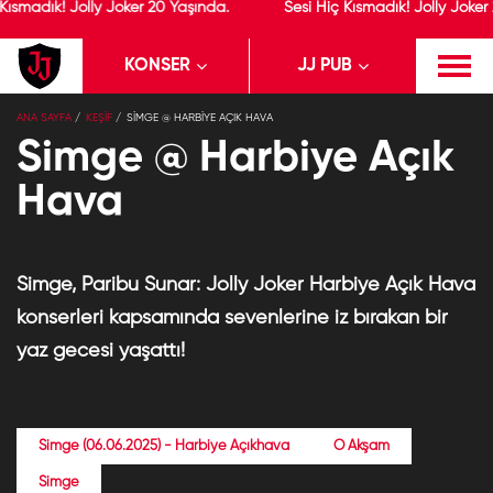
Kısmadık! Jolly Joker 20 Yaşında.
Sesi Hiç Kısmadık! Jolly Joker
KONSER
JJ PUB
×
ANA SAYFA
KEŞİF
SIMGE @ HARBIYE AÇIK HAVA
Jolly Joker
Yükle
Jolly Joker
Simge @ Harbiye Açık
Ücretsiz - Google Play
Hava
Simge, Paribu Sunar: Jolly Joker Harbiye Açık Hava
konserleri kapsamında sevenlerine iz bırakan bir
yaz gecesi yaşattı!
Simge (06.06.2025) - Harbiye Açıkhava
O Akşam
Simge