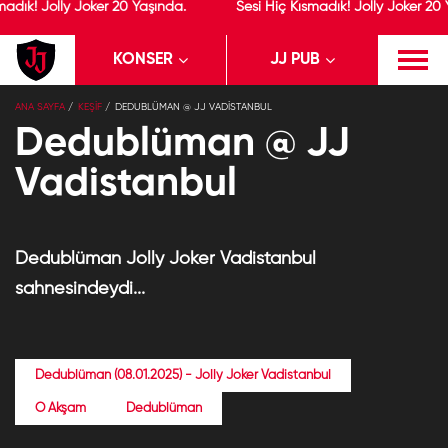
madık! Jolly Joker 20 Yaşında.
Sesi Hiç Kısmadık! Jolly Joker 20 
KONSER
JJ PUB
×
ANA SAYFA
KEŞİF
DEDUBLÜMAN @ JJ VADISTANBUL
Jolly Joker
Yükle
Jolly Joker
Dedublüman @ JJ
Ücretsiz - Google Play
Vadistanbul
Dedublüman Jolly Joker Vadistanbul
sahnesindeydi...
Dedublüman (08.01.2025) - Jolly Joker Vadistanbul
O Akşam
Dedublüman