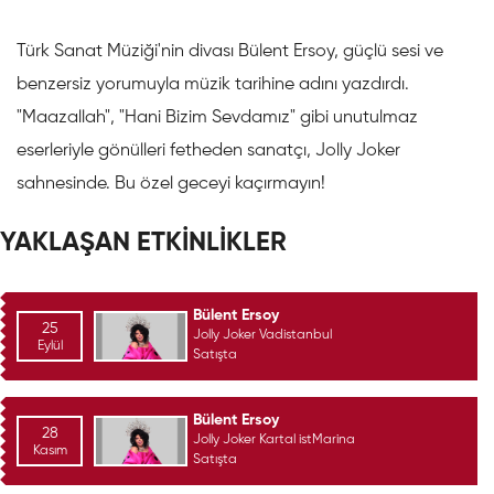
Türk Sanat Müziği'nin divası Bülent Ersoy, güçlü sesi ve
benzersiz yorumuyla müzik tarihine adını yazdırdı.
"Maazallah", "Hani Bizim Sevdamız" gibi unutulmaz
eserleriyle gönülleri fetheden sanatçı, Jolly Joker
sahnesinde. Bu özel geceyi kaçırmayın!
YAKLAŞAN ETKİNLİKLER
Bülent Ersoy
25
Jolly Joker Vadistanbul
Eylül
Satışta
Bülent Ersoy
28
Jolly Joker Kartal istMarina
Kasım
Satışta