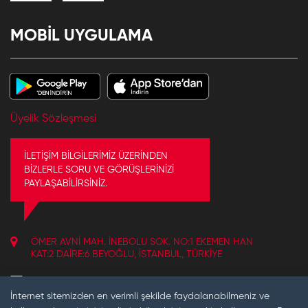
MOBİL UYGULAMA
Üyelik Sözleşmesi
İLETİŞİM BİLGİLERİMİZ ÜZERİNDEN
BİZLERLE SORU VE GÖRÜŞLERİNİZİ
PAYLAŞABİLİRSİNİZ.
ÖMER AVNI MAH. İNEBOLU SOK. NO:1 EKEMEN HAN
KAT:2 DAIRE:6 BEYOĞLU, İSTANBUL, TÜRKIYE
info@jollyjoker.com.tr
İnternet sitemizden en verimli şekilde faydalanabilmeniz ve
+902122490749